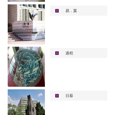
易．翼
過程
日晷