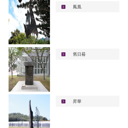
鳳凰
舊日晷
昇華