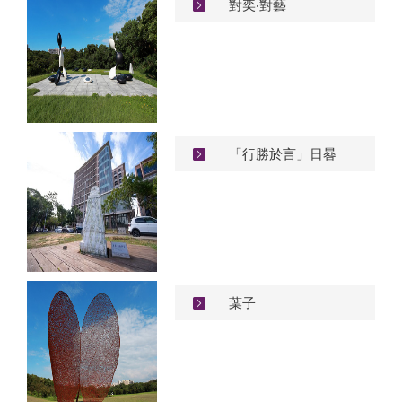
對奕‧對藝
「行勝於言」日晷
葉子