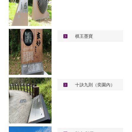
棋王墨寶
十訣九則（奕園內）