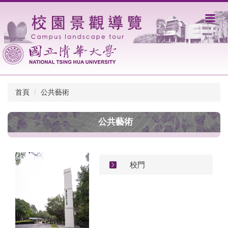
跳
到
主
要
內
容
區
首頁
公共藝術
公共藝術
校門