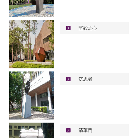
堅毅之心
沉思者
清華門